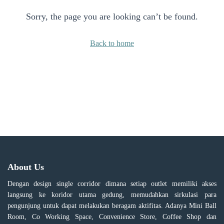
Sorry, the page you are looking can’t be found.
Back to home
About Us
Dengan design single corridor dimana setiap outlet memiliki akses
langsung ke koridor utama gedung, memudahkan sirkulasi para
pengunjung untuk dapat melakukan beragam aktifitas. Adanya Mini Ball
Room, Co Working Space, Convenience Store, Coffee Shop dan